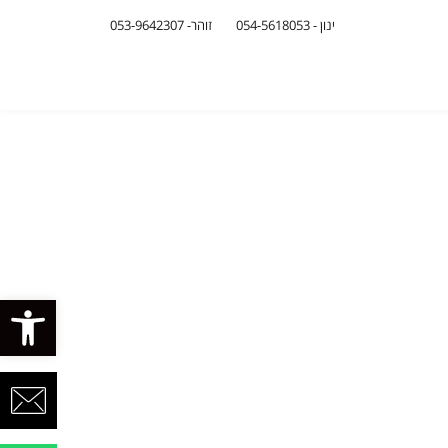
ינון - 054-5618053
זוהר- 053-9642307
פתח סרגל