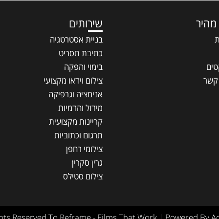
 מהיר
שירותים
ת
בניית אסטרטגיה
כתיבת תסריט
טים
בימוי והפקה
 קשר
צילום וידאו מקצועי
אנימציה וגרפיקה
מידול והדמיות
קריינות מקצועית
תרגום וכתוביות
צילומי רחפן
גרין סקרין
צילום סטילס
ghts Reserved To Reframe - Films That Work | Powered By A