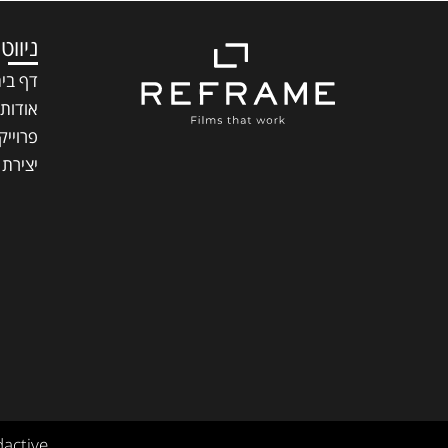
ניווט
דף בי
אודות
פרוייק
יצירת
dactive