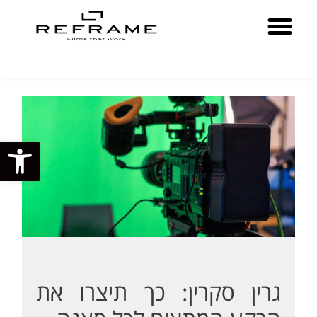
פתח סרגל
גרין סקרין: כך תיצרו את