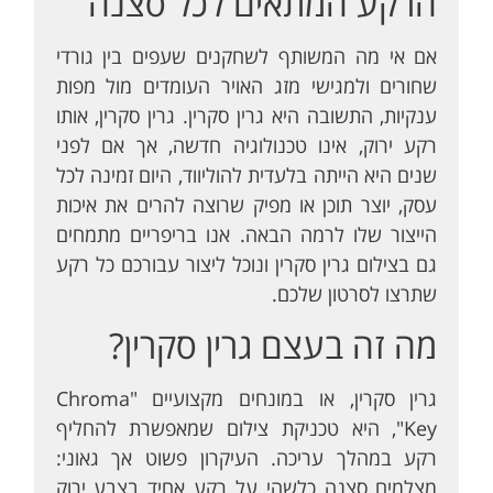
הרקע המתאים לכל סצנה
אם אי מה המשותף לשחקנים שעפים בין גורדי
שחורים ולמגישי מזג האויר העומדים מול מפות
ענקיות, התשובה היא גרין סקרין. גרין סקרין, אותו
רקע ירוק, אינו טכנולוגיה חדשה, אך אם לפני
שנים היא הייתה בלעדית להוליווד, היום זמינה לכל
עסק, יוצר תוכן או מפיק שרוצה להרים את איכות
הייצור שלו לרמה הבאה. אנו בריפריים מתמחים
גם בצילום גרין סקרין ונוכל ליצור עבורכם כל רקע
שתרצו לסרטון שלכם.
מה זה בעצם גרין סקרין?
גרין סקרין, או במונחים מקצועיים "Chroma
Key", היא טכניקת צילום שמאפשרת להחליף
רקע במהלך עריכה. העיקרון פשוט אך גאוני:
מצלמים סצנה כלשהי על רקע אחיד בצבע ירוק